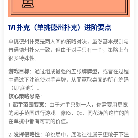
1V1 扑克（单挑德州扑克）进阶要点
单挑德州扑克是两人间的策略对决，虽然基本规则与
普通德州扑克一致，但由于对手只有一个，策略上有
很多特殊性。
游戏目标
：通过组成最强的五张牌牌型，或者在过程
中通过下注迫使对手弃牌，从而赢取桌面的所有筹码
（即"底池"）。
核心策略思路
：
1.
起手范围要宽
：由于对手只剩一人，你需要用更宽
的起手范围进行游戏。像Kx、Qx、同花连牌这样的牌
在单挑中都有可玩的价值。
2.
发挥侵略性
：单挑局中，底池往往属于
更敢于下注