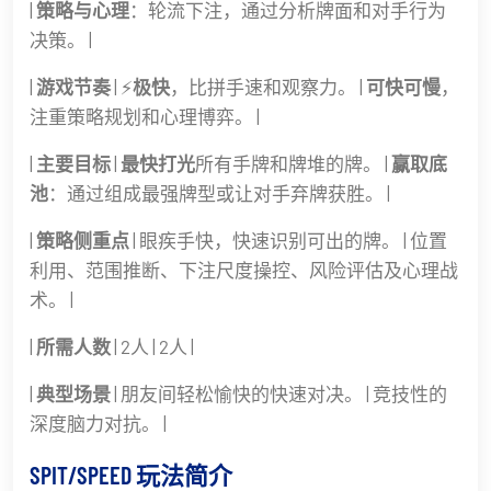
|
策略与心理
：轮流下注，通过分析牌面和对手行为
决策。 |
|
游戏节奏
| ⚡
极快
，比拼手速和观察力。 |
可快可慢
，
注重策略规划和心理博弈。 |
|
主要目标
|
最快打光
所有手牌和牌堆的牌。 |
赢取底
池
：通过组成最强牌型或让对手弃牌获胜。 |
|
策略侧重点
| 眼疾手快，快速识别可出的牌。 | 位置
利用、范围推断、下注尺度操控、风险评估及心理战
术。 |
|
所需人数
| 2人 | 2人 |
|
典型场景
| 朋友间轻松愉快的快速对决。 | 竞技性的
深度脑力对抗。 |
SPIT/SPEED 玩法简介