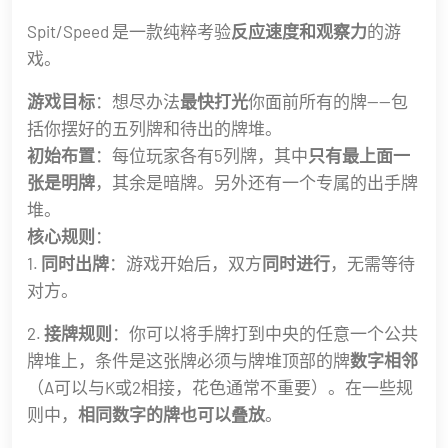
Spit/Speed 是一款纯粹考验
反应速度和观察力
的游
戏。
游戏目标
：想尽办法
最快打光
你面前所有的牌——包
括你摆好的五列牌和待出的牌堆。
初始布置
：每位玩家各有5列牌，其中
只有最上面一
张是明牌
，其余是暗牌。另外还有一个专属的出手牌
堆。
核心规则
：
1.
同时出牌
：游戏开始后，双方
同时进行
，无需等待
对方。
2.
接牌规则
：你可以将手牌打到中央的任意一个公共
牌堆上，条件是这张牌必须与牌堆顶部的牌
数字相邻
（A可以与K或2相接，花色通常不重要）。在一些规
则中，
相同数字的牌也可以叠放
。