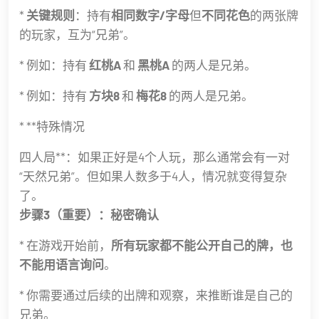
*
关键规则
：持有
相同数字/字母
但
不同花色
的两张牌
的玩家，互为“兄弟”。
* 例如：持有
红桃A
和
黑桃A
的两人是兄弟。
* 例如：持有
方块8
和
梅花8
的两人是兄弟。
* **特殊情况
四人局**：如果正好是4个人玩，那么通常会有一对
“天然兄弟”。但如果人数多于4人，情况就变得复杂
了。
步骤3（重要）：秘密确认
* 在游戏开始前，
所有玩家都不能公开自己的牌，也
不能用语言询问
。
* 你需要通过后续的出牌和观察，来推断谁是自己的
兄弟。