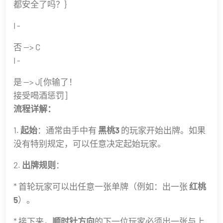
都安全了吗？}
I -
否 --> C
I -
是 --> J[你输了！
接受喝酒惩罚]
流程详解：
1.
起始
：通常由手中有
黑桃3
的玩家开始出牌。如果
没有特别规定，可以任意决定起始玩家。
2.
出牌规则
：
* 首轮玩家可以出任意一张单牌（例如：出一张
红桃
5
）。
* 接下来，
顺时针方向
的下一位玩家必须出一张与上