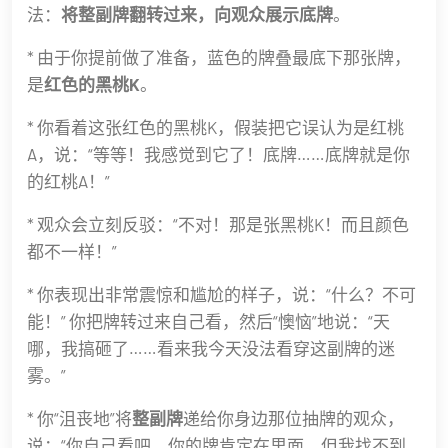
法：
将整副牌翻转过来，向观众展示底牌
。
* 由于你提前做了准备，蓝色的牌叠最底下那张牌，
是
红色的黑桃K
。
* 你看着这张红色的黑桃K，假装把它误认为是红桃
A，说：“等等！我感觉到它了！底牌……底牌就是你
的红桃A！”
* 观众会立刻反驳：“不对！那是张黑桃K！而且颜色
都不一样！”
* 你表现出非常震惊和尴尬的样子，说：“什么？不可
能！” 你把牌转过来自己看，然后“懊恼”地说：“天
哪，我搞砸了……看来我今天没法看穿这副牌的迷
雾。”
* 你“沮丧地”将
整副牌
递给你身边那位抽牌的观众，
说：“你自己看吧，你的牌肯定在里面，但我找不到