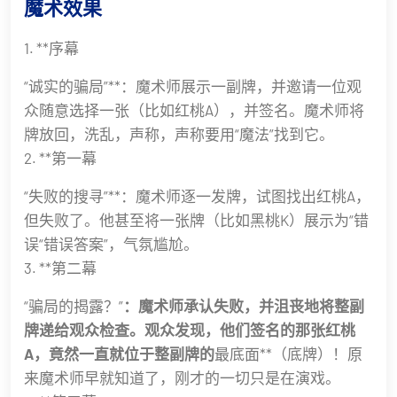
魔术效果
1. **序幕
“诚实的骗局”**：魔术师展示一副牌，并邀请一位观
众随意选择一张（比如红桃A），并签名。魔术师将
牌放回，洗乱，声称，声称要用“魔法”找到它。
2. **第一幕
“失败的搜寻”**：魔术师逐一发牌，试图找出红桃A，
但失败了。他甚至将一张牌（比如黑桃K）展示为“错
误“错误答案”，气氛尴尬。
3. **第二幕
“骗局的揭露？”
：魔术师承认失败，并沮丧地将整副
牌递给观众检查。观众发现，他们签名的那张红桃
A，竟然一直就位于整副牌的
最底面**（底牌）！原
来魔术师早就知道了，刚才的一切只是在演戏。