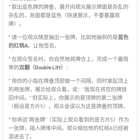
* 取出蓝色牌的牌叠，展开向观众展示牌面是杂乱的
杂乱的，背面都是蓝色（快速展示，不要暴露底
牌）。
* 请一位观众随意抽出一张牌，比如他抽到的是
蓝色
的红桃A
。让他签名。
* 在观众签名时，你自然地将牌合上，完成一个最简
单的
双翻（Double Lift）
：
* 用你的小指在牌叠顶部做一个间隔，同时拿起顶上
的两张牌，展示给观众看，说：“我现在将您的牌放
回中间。” 但实际上，你展示的是顶牌的第二张牌
（假设是方片5），观众会误以为这是牌叠的顶牌。
* 你将这“两张牌”（实际上观众看到的是方片5）作为
一张牌，插入牌堆中间。观众相信他的红桃A已经被
混进去了。