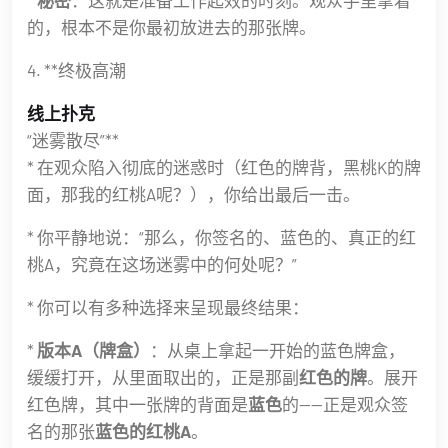
的，根本不是你最初放进去的那张牌。
4. **终极高潮
线上扑克
“迷雾散尽”**
* 在观众陷入彻底的迷惑时（红色的牌背，黑桃K的牌
面，那我的红桃A呢？），你给出最后一击。
* 你平静地说：“那么，你签名的、蓝色的、真正的红
桃A，究竟在这场迷雾中的何处呢？”
* 你可以有多种选择来呈现最终结果：
*
版本A（牌盒）
：从桌上拿起一开始的蓝色牌盒，
缓缓打开，从里面取出的，正是那副
红色的牌
。展开
红色牌，其中一张牌的背面是
蓝色
的——正是观众签
名的那张
蓝色的红桃A
。