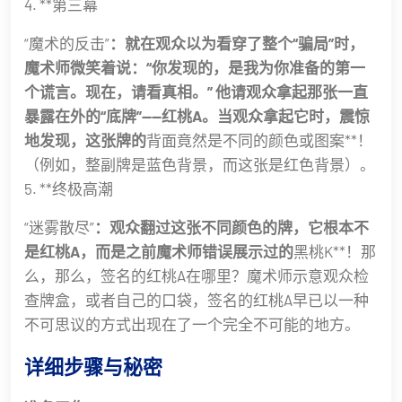
4. **第三幕
“魔术的反击”
：就在观众以为看穿了整个“骗局”时，
魔术师微笑着说：“你发现的，是我为你准备的第一
个谎言。现在，请看真相。” 他请观众拿起那张一直
暴露在外的“底牌”——红桃A。当观众拿起它时，震惊
地发现，这张牌的
背面竟然是不同的颜色或图案**！
（例如，整副牌是蓝色背景，而这张是红色背景）。
5. **终极高潮
“迷雾散尽”
：观众翻过这张不同颜色的牌，它根本不
是红桃A，而是之前魔术师错误展示过的
黑桃K**！那
么，那么，签名的红桃A在哪里？魔术师示意观众检
查牌盒，或者自己的口袋，签名的红桃A早已以一种
不可思议的方式出现在了一个完全不可能的地方。
详细步骤与秘密