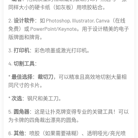
同样大小的硬卡纸（如灰板）用喷胶粘合。
2.
设计软件
：如 Photoshop, Illustrator, Canva（在线
免费）或 PowerPoint/Keynote。用于设计精美的电子
版牌面和牌背。
3.
打印机
：彩色喷墨或激光打印机。
4.
切割工具
：
*
最佳选择
：
裁切刀
，可以精准且高效地切割大量相
同尺寸的卡片。
*
次选
：钢尺和美工刀。
5.
圆角器
：这是让扑克牌变得专业的关键工具！可以
为卡牌的四角裁出漂亮的圆角。
6.
其他
：喷胶（如果需要裱糊）、透明哑光/亮光喷