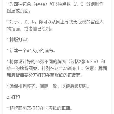
* 为四种花色（♠♥♦♣）和13种点数（A-K）分别制作
图层或页面。
* 对于J、Q、K，你可以从网上寻找无版权的宫廷人
物插画，或者自己绘制。
*
排版打印
：
* 新建一个A4大小的画布。
* 将你设计好的54张不同的牌面（包括2张Joker）和
统一的牌背图案，排列在这个A4画布上。
注意：牌面
和牌背需要分开打印在两张纸的正反面。
* 确保排列整齐，间距一致，以便后续切割。
2.
打印
* 将牌面图案打印在卡牌纸的
正面
。