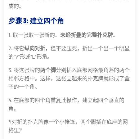
成的。
步骤 3: 建立四个角
1. 取一张取一张新的、
未经折叠的完整扑克牌
。
2. 将它
纵向对折
，但不要压死，折出一个出一个明显
的“V”形或“L”形角。
3. 将这张牌的
两个脚
分别插入底部网格最角落的两个
相邻方格中。这样，这张立起来的扑克牌就形成了盒
子的一个角。
4. 在底部的四个角重复此操作，建立起四个垂直的
角。
*(对折的扑克牌像一个小帐篷，两个脚插在底座的网
格里)*