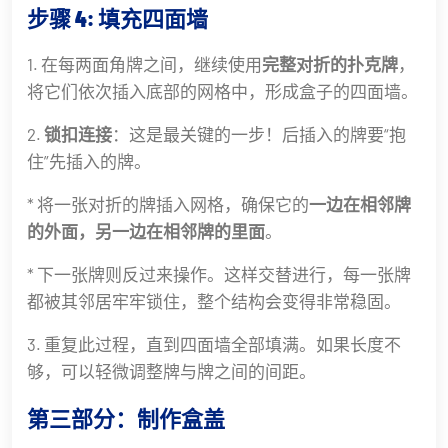
步骤 4: 填充四面墙
1. 在每两面角牌之间，继续使用
完整对折的扑克牌
，
将它们依次插入底部的网格中，形成盒子的四面墙。
2.
锁扣连接
：这是最关键的一步！后插入的牌要“抱
住”先插入的牌。
* 将一张对折的牌插入网格，确保它的
一边在相邻牌
的外面，另一边在相邻牌的里面
。
* 下一张牌则反过来操作。这样交替进行，每一张牌
都被其邻居牢牢锁住，整个结构会变得非常稳固。
3. 重复此过程，直到四面墙全部填满。如果长度不
够，可以轻微调整牌与牌之间的间距。
第三部分：制作盒盖