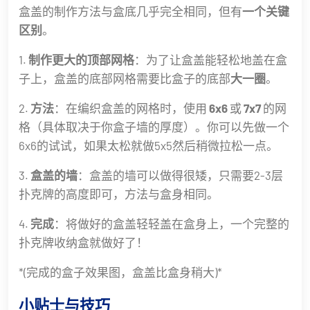
盒盖的制作方法与盒底几乎完全相同，但有
一个关键
区别
。
1.
制作更大的顶部网格
：为了让盒盖能轻松地盖在盒
子上，盒盖的底部网格需要比盒子的底部
大一圈
。
2.
方法
：在编织盒盖的网格时，使用
6x6
或
7x7
的网
格（具体取决于你盒子墙的厚度）。你可以先做一个
6x6的试试，如果太松就做5x5然后稍微拉松一点。
3.
盒盖的墙
：盒盖的墙可以做得很矮，只需要2-3层
扑克牌的高度即可，方法与盒身相同。
4.
完成
：将做好的盒盖轻轻盖在盒身上，一个完整的
扑克牌收纳盒就做好了！
*(完成的盒子效果图，盒盖比盒身稍大)*
小贴士与技巧