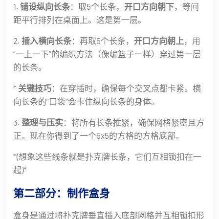
1.
铺设纵向长条
：取5个长条，
开口方向朝下
，等间
距平行排列在桌面上。这是第一层。
2.
插入横向长条
：再取5个长条，
开口方向朝上
，用
“一上一下”的编织方法（像编篮子一样）穿过第一层
的长条。
*
关键技巧
：在穿插时，确保每个交叉点都卡紧。横
向长条的“口袋”会卡住纵向长条的身体。
3.
整理与压实
：将所有长条推紧，确保网格紧密且方
正。现在你得到了一个5x5的方格的方格底部。
*(想象这些线条就是扑克牌长条，它们互相锁扣在一
起)*
第二部分：制作盒身
盒身是通过将扑克牌垂直插入底部网格并互相锁扣形