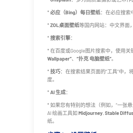
*
必应（Bing）每日壁纸
：在必应搜索中搜索
*
ZOL桌面壁纸
等国内网站：中文界面
*
搜索引擎
：
* 在百度或Google图片搜索中，使用
Wallpaper”
、
“扑克 电脑壁纸”
。
*
技巧
：在搜索结果页面的“工具”中，将
度。
*
AI 生成
：
* 如果您有特别的想法（例如，“一张
AI 绘画工具如
Midjourney
,
Stable Diffu
纸。