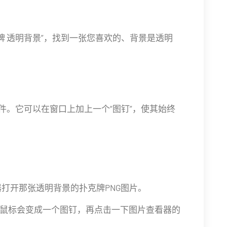
” 或 “扑克牌 透明背景”，找到一张您喜欢的、背景是透明
件。它可以在窗口上加上一个“图钉”，使其始终
器打开那张透明背景的扑克牌PNG图片。
标，此时鼠标会变成一个图钉，再点击一下图片查看器的