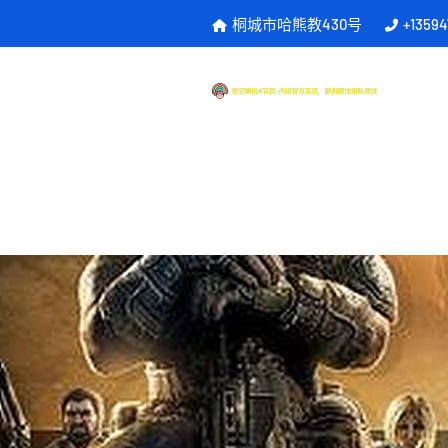
桐城市哈熊教430号
+1359